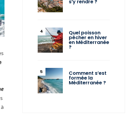
s’y rendre ?
Quel poisson
pêcher en hiver
en Méditerranée
?
es
e
Comment s’est
formée la
Méditerranée ?
ne
es
 à