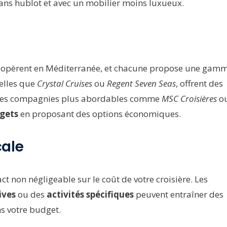
sans hublot et avec un mobilier moins luxueux.
ui opèrent en Méditerranée, et chacune propose une gam
elles que
Crystal Cruises
ou
Regent Seven Seas
, offrent des
 des compagnies plus abordables comme
MSC Croisières
o
gets
en proposant des options économiques.
cale
act non négligeable sur le coût de votre croisière. Les
ives
ou des
activités spécifiques
peuvent entraîner des
ns votre budget.