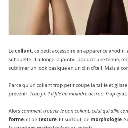
Le
collant
, ce petit accessoire en apparence anodin,
silhouette. Il allonge la jambe, adoucit une tenue, r
sublimer un look basique en un clin d’œil. Mais à con
Parce qu’un collant trop petit coupe la taille et gliss
prévenir.
Trop fin ? Il file au moindre accroc. Trop épais
Alors
comment trouver le bon collant, celui qui allie conf
forme
, et de
texture
. Et surtout, de
morphologie
. 
frustrations matinales face au miroir.