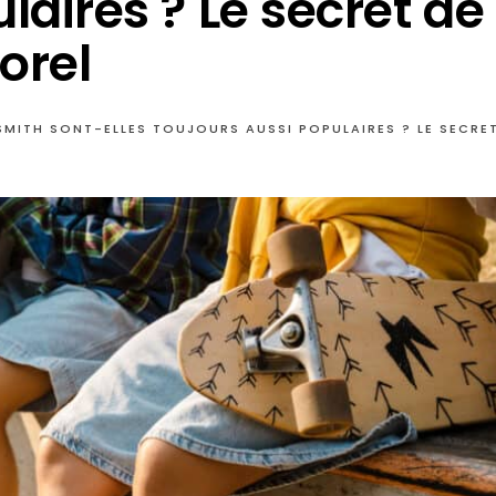
laires ? Le secret de
orel
SMITH SONT-ELLES TOUJOURS AUSSI POPULAIRES ? LE SECRE