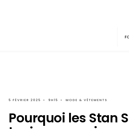
F
5 FÉVRIER 2025
•
9H15
•
MODE & VÊTEMENTS
Pourquoi les Stan 