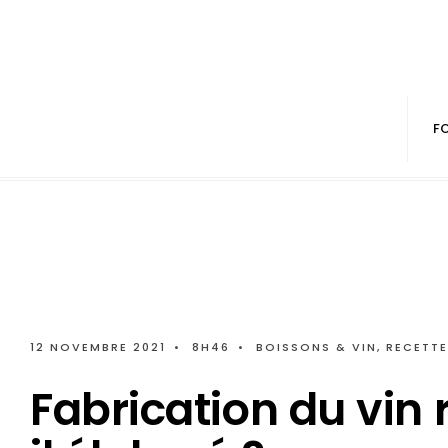
F
12 NOVEMBRE 2021
•
8H46
•
BOISSONS & VIN
,
RECETT
Fabrication du vin