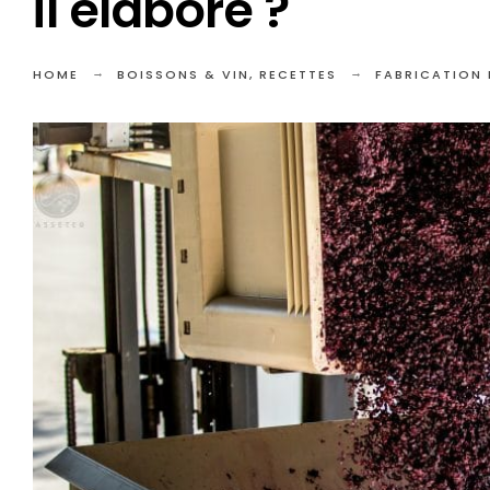
il élaboré ?
HOME
BOISSONS & VIN
,
RECETTES
FABRICATION 