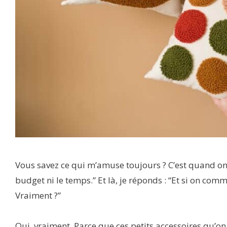
Vous savez ce qui m’amuse toujours ? C’est quand on me
budget ni le temps.” Et là, je réponds : “Et si on comm
Vraiment ?”
Oui, vraiment. Parce que ces petits accessoires qu’o