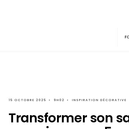
F
15 OCTOBRE 2025
•
9H02
•
INSPIRATION DÉCORATIVE
Transformer son s