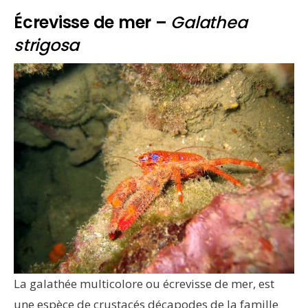
Écrevisse de mer –
Galathea
strigosa
La galathée multicolore ou écrevisse de mer, est
une espèce de crustacés décapodes de la famille