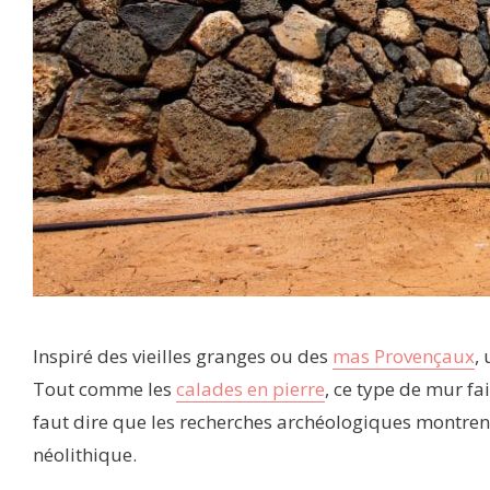
Inspiré des vieilles granges ou des
mas Provençaux
,
Tout comme les
calades en pierre
, ce type de mur fa
faut dire que les recherches archéologiques montrent
néolithique.