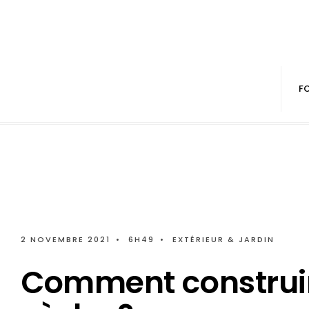
F
2 NOVEMBRE 2021
•
6H49
•
EXTÉRIEUR & JARDIN
Comment construir