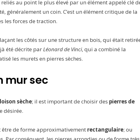
 reliés au point le plus élevé par un élément appelé clé d
té, généralement un coin. C’est un élément critique de la
s les forces de traction.
açant les côtés sur une structure en bois, qui était retiré
éjà été décrite par
Léonard de Vinci
, qui a combiné la
tisé les murets en pierres sèches.
un mur sec
loison sèche
; il est important de choisir des
pierres de
re désirée.
ent être de forme approximativement
rectangulaire
; ou
. Par conséquent, les pierres arrondies ou de forme très