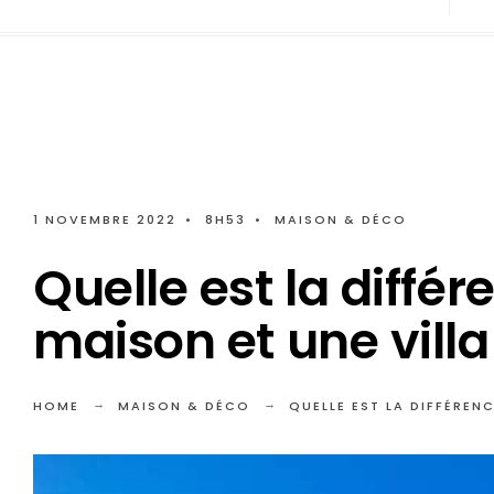
1 NOVEMBRE 2022
•
8H53
•
MAISON & DÉCO
Quelle est la diffé
maison et une villa
HOME
MAISON & DÉCO
QUELLE EST LA DIFFÉREN