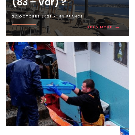
(83 – Var) ?
27 OCTOBRE 2021
•
EN FRANCE
→
READ MORE