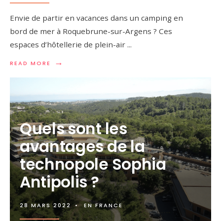
Envie de partir en vacances dans un camping en
bord de mer à Roquebrune-sur-Argens ? Ces
espaces d’hôtellerie de plein-air
...
→
READ MORE
Quels sont les
avantages de la
technopole Sophia
Antipolis ?
28 MARS 2022
•
EN FRANCE