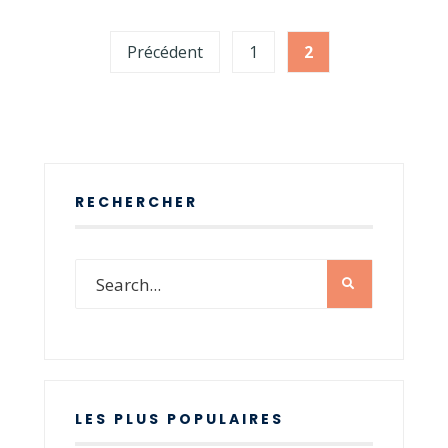
Pagination
Précédent
1
2
des
publications
RECHERCHER
LES PLUS POPULAIRES