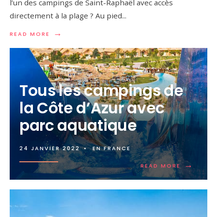
l’un des campings de Saint-Raphaël avec accès
directement à la plage ? Au pied
...
→
READ MORE
Tous les campings de
la Côte d’Azur avec
parc aquatique
24 JANVIER 2022
•
EN FRANCE
→
READ MORE